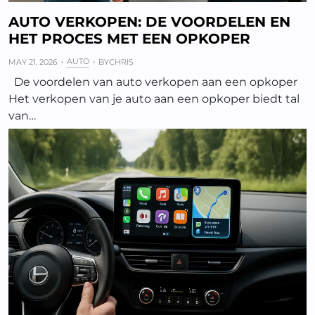
AUTO VERKOPEN: DE VOORDELEN EN
HET PROCES MET EEN OPKOPER
AUTO
MAY 21, 2026
BY
CHRIS
De voordelen van auto verkopen aan een opkoper
Het verkopen van je auto aan een opkoper biedt tal
van…