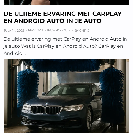
DE ULTIEME ERVARING MET CARPLAY
EN ANDROID AUTO IN JE AUTO
NAVIGATIETECHNOLOGIE
JULY 14, 2025
BY
CHRIS
De ultieme ervaring met CarPlay en Android Auto in
je auto Wat is CarPlay en Android Auto? CarPlay en
Android…