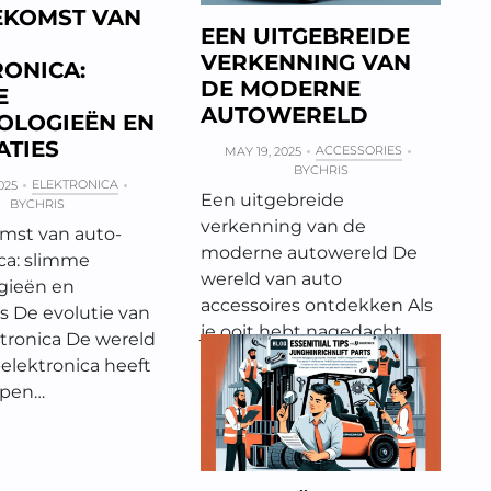
EKOMST VAN
EEN UITGEBREIDE
VERKENNING VAN
RONICA:
DE MODERNE
E
AUTOWERELD
OLOGIEËN EN
ATIES
ACCESSORIES
MAY 19, 2025
BY
CHRIS
ELEKTRONICA
025
Een uitgebreide
BY
CHRIS
verkenning van de
mst van auto-
moderne autowereld De
ca: slimme
wereld van auto
gieën en
accessoires ontdekken Als
s De evolutie van
je ooit hebt nagedacht
tronica De wereld
over hoe…
elektronica heeft
open…