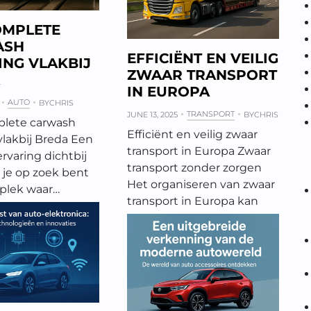
OMPLETE
ASH
EFFICIËNT EN VEILIG
ING VLAKBIJ
ZWAAR TRANSPORT
IN EUROPA
AUTO
BY
CHRIS
TRANSPORT
JUNE 13, 2025
BY
CHRIS
lete carwash
Efficiënt en veilig zwaar
vlakbij Breda Een
transport in Europa Zwaar
rvaring dichtbij
transport zonder zorgen
 je op zoek bent
Het organiseren van zwaar
 plek waar…
transport in Europa kan
een…