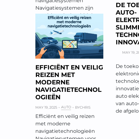
navigatiesystemen
DE TO
Navigatiesystemen zijn
AUTO-
onmisbare hulpmiddelen
ELEKT
geworden in het…
SLIMM
TECHN
INNOV
MAY 19, 2
De toeko
EFFICIËNT EN VEILIG
elektroni
REIZEN MET
technolo
MODERNE
innovatie
NAVIGATIETECHNOL
auto elek
OGIEËN
van auto-
AUTO
MAY 19, 2025
BY
CHRIS
de afgel
Efficiënt en veilig reizen
met moderne
navigatietechnologieën
Navigatiesystemen voor