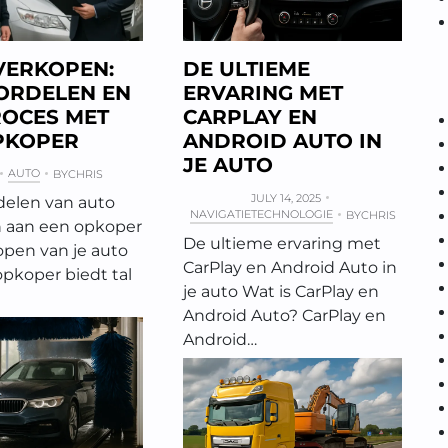
VERKOPEN:
DE ULTIEME
ORDELEN EN
ERVARING MET
ROCES MET
CARPLAY EN
PKOPER
ANDROID AUTO IN
JE AUTO
AUTO
BY
CHRIS
JULY 14, 2025
elen van auto
NAVIGATIETECHNOLOGIE
BY
CHRIS
 aan een opkoper
De ultieme ervaring met
open van je auto
CarPlay en Android Auto in
pkoper biedt tal
je auto Wat is CarPlay en
Android Auto? CarPlay en
Android…