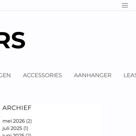
RS
GEN
ACCESSORIES
AANHANGER
LEA
ARCHIEF
mei 2026
(2)
juli 2025
(1)
juni 2025
(2)