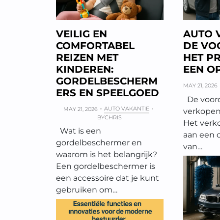
VEILIG EN
AUTO 
COMFORTABEL
DE VO
REIZEN MET
HET P
KINDEREN:
EEN O
GORDELBESCHERM
MAY 21, 2026
ERS EN SPEELGOED
De voord
AUTO VAKANTIE
MAY 21, 2026
verkopen
BY
CHRIS
Het verk
Wat is een
aan een o
gordelbeschermer en
van…
waarom is het belangrijk?
Een gordelbeschermer is
een accessoire dat je kunt
gebruiken om…