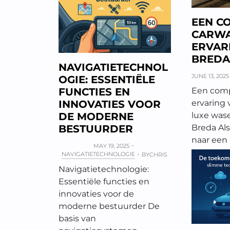
EEN C
CARW
ERVAR
BREDA
NAVIGATIETECHNOL
JUNE 13, 2025
OGIE: ESSENTIËLE
FUNCTIES EN
Een comp
INNOVATIES VOOR
ervaring 
DE MODERNE
luxe wase
BESTUURDER
Breda Als
naar een
MAY 19, 2025
NAVIGATIETECHNOLOGIE
BY
CHRIS
Navigatietechnologie:
Essentiële functies en
innovaties voor de
moderne bestuurder De
basis van