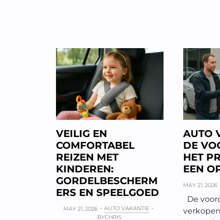
VEILIG EN
AUTO 
COMFORTABEL
DE VO
REIZEN MET
HET P
KINDEREN:
EEN O
GORDELBESCHERM
MAY 21, 2026
ERS EN SPEELGOED
De voord
AUTO VAKANTIE
MAY 21, 2026
verkopen
BY
CHRIS