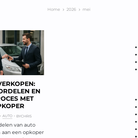
Home
2026
mei
VERKOPEN:
ORDELEN EN
ROCES MET
PKOPER
AUTO
BY
CHRIS
elen van auto
 aan een opkoper